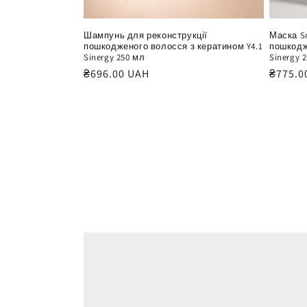
Шампунь для реконструкції
Маска S
пошкодженого волосся з кератином Y4.1
пошкодж
Sinergy 250 мл
Sinergy 
Звичайна
₴696.00 UAH
Звича
₴775.0
ціна
ціна