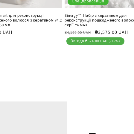
Спецпропозиція
mart для реконструкції
Sinergy™ Набір з кератином для
еного волосся з кератином Y4.2
реконструкції пошкодженого волос
250 мл
серії Y4 MAX
йна
0 UAH
Звичайна
Ціна
₴3,575.00 UAH
₴4,199.00 UAH
ціна
продажу
Вигода ₴624.00 UAH (-15%)