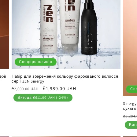
Спецпропозиція
Набір для збереження кольору фарбованого волосся
ерії
серії ZEN Sinergy
Звичайна
Ціна
₴1,989.00 UAH
₴2,600.00 UAH
Сп
ціна
продажу
Вигода ₴611.00 UAH (-24%)
Sinerg
сухого
Звич
₴3,284
ціна
Виг