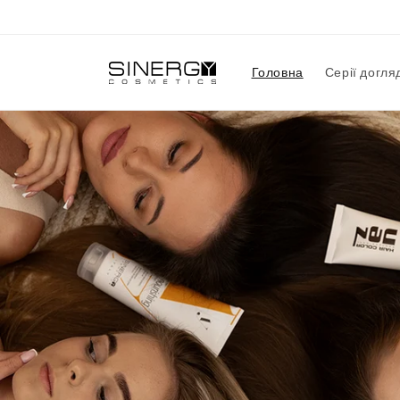
Перейти
до
вмісту
Головна
Серії догля