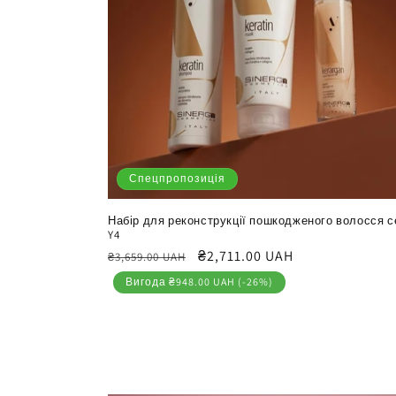
Спецпропозиція
Набір для реконструкції пошкодженого волосся с
Y4
Звичайна
Ціна
₴2,711.00 UAH
₴3,659.00 UAH
ціна
продажу
Вигода ₴948.00 UAH (-26%)