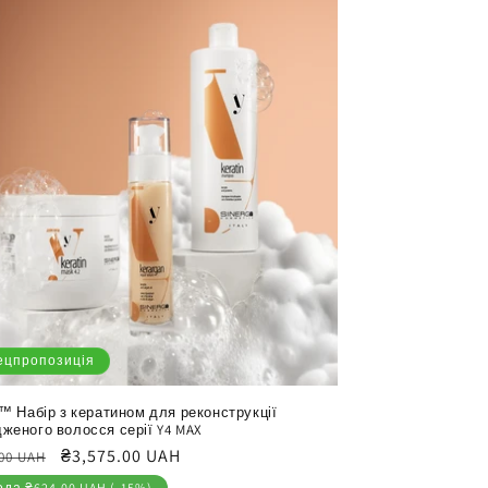
ецпропозиція
y™ Набір з кератином для реконструкції
женого волосся серії Y4 MAX
айна
Ціна
₴3,575.00 UAH
.00 UAH
продажу
ода ₴624.00 UAH (-15%)