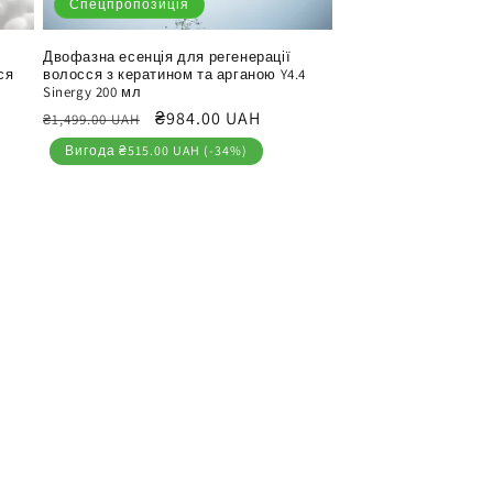
Спецпропозиція
Двофазна есенція для регенерації
ся
волосся з кератином та арганою Y4.4
Sinergy 200 мл
Звичайна
Ціна
₴984.00 UAH
₴1,499.00 UAH
ціна
продажу
Вигода ₴515.00 UAH (-34%)