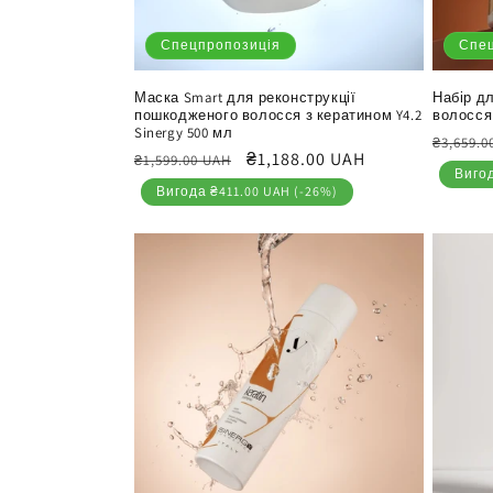
Спецпропозиція
Спе
Маска Smart для реконструкції
Набір д
пошкодженого волосся з кератином Y4.2
волосся 
Sinergy 500 мл
Звича
₴3,659.0
Звичайна
Ціна
₴1,188.00 UAH
₴1,599.00 UAH
ціна
Вигод
ціна
продажу
Вигода ₴411.00 UAH (-26%)