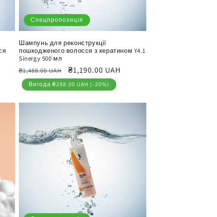
Спецпропозиція
Шампунь для реконструкції
ся
пошкодженого волосся з кератином Y4.1
Sinergy 500 мл
Звичайна
Ціна
₴1,190.00 UAH
₴1,488.00 UAH
ціна
продажу
Вигода ₴298.00 UAH (-20%)