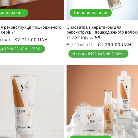
цпропозиція
Спецпропозиція
ля реконструкції пошкодженого
Сироватка з кератином для
серії Y4
реконструкції пошкодженого волос
Y4.3 Sinergy 50 мл
йна
Ціна
₴2,711.00 UAH
0 UAH
Звичайна
Ціна
₴1,390.00 UAH
₴1,980.00 UAH
продажу
а ₴948.00 UAH (-26%)
ціна
продажу
Вигода ₴590.00 UAH (-30%)