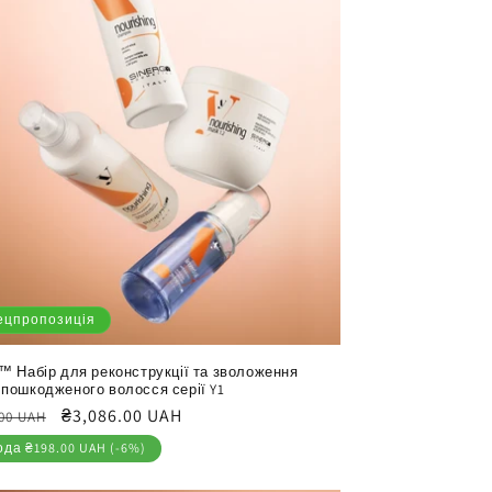
ецпропозиція
y™ Набір для реконструкції та зволоження
 пошкодженого волосся серії Y1
айна
Ціна
₴3,086.00 UAH
.00 UAH
продажу
ода ₴198.00 UAH (-6%)