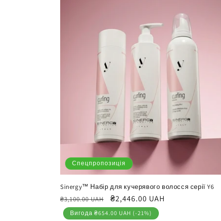
Спецпропозиція
Sinergy™ Набір для кучерявого волосся серії Y6
Звичайна
Ціна
₴2,446.00 UAH
₴3,100.00 UAH
ціна
продажу
Вигода ₴654.00 UAH (-21%)