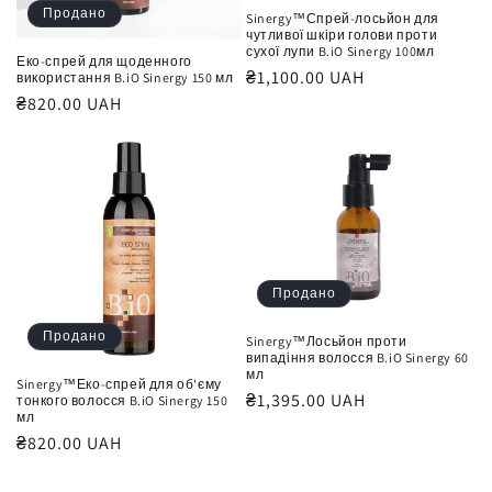
Продано
Sinergy™Спрей-лосьйон для
чутливої шкіри голови проти
сухої лупи B.iO Sinergy 100мл
Еко-спрей для щоденного
Звичайна
₴1,100.00 UAH
використання B.iO Sinergy 150 мл
ціна
Звичайна
₴820.00 UAH
ціна
Продано
Продано
Sinergy™Лосьйон проти
випадіння волосся B.iO Sinergy 60
мл
Sinergy™Еко-спрей для об'єму
Звичайна
₴1,395.00 UAH
тонкого волосся B.iO Sinergy 150
мл
ціна
Звичайна
₴820.00 UAH
ціна