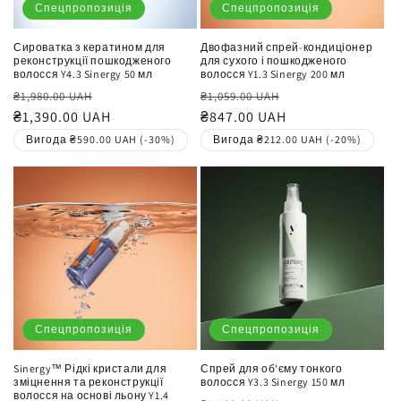
:
Спецпропозиція
Спецпропозиція
Сироватка з кератином для
Двофазний спрей-кондиціонер
реконструкції пошкодженого
для сухого і пошкодженого
волосся Y4.3 Sinergy 50 мл
волосся Y1.3 Sinergy 200 мл
Звичайна
Ціна
Звичайна
Ціна
₴1,980.00 UAH
₴1,059.00 UAH
ціна
₴1,390.00 UAH
продажу
ціна
₴847.00 UAH
продажу
Вигода ₴590.00 UAH (-30%)
Вигода ₴212.00 UAH (-20%)
Спецпропозиція
Спецпропозиція
Sinergy™ Рідкі кристали для
Спрей для об'єму тонкого
зміцнення та реконструкції
волосся Y3.3 Sinergy 150 мл
волосся на основі льону Y1.4