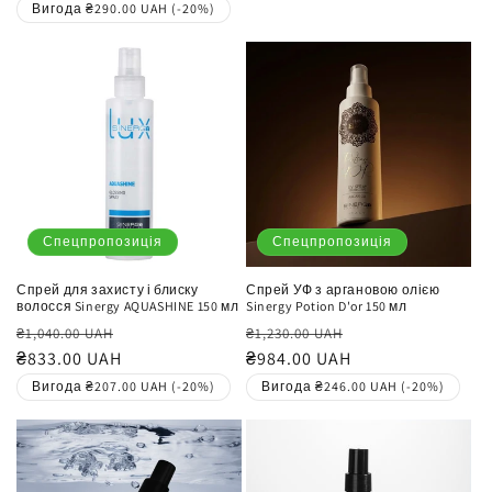
Вигода ₴290.00 UAH (-20%)
Спецпропозиція
Спецпропозиція
Спрей для захисту і блиску
Спрей УФ з аргановою олією
волосся Sinergy AQUASHINE 150 мл
Sinergy Potion D'or 150 мл
Звичайна
Ціна
Звичайна
Ціна
₴1,040.00 UAH
₴1,230.00 UAH
ціна
₴833.00 UAH
продажу
ціна
₴984.00 UAH
продажу
Вигода ₴207.00 UAH (-20%)
Вигода ₴246.00 UAH (-20%)