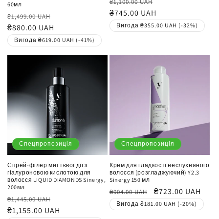
Звичайна
Ціна
₴1,100.00 UAH
60мл
ціна
₴745.00 UAH
продажу
Звичайна
Ціна
₴1,499.00 UAH
Вигода ₴355.00 UAH (-32%)
ціна
₴880.00 UAH
продажу
Вигода ₴619.00 UAH (-41%)
Спецпропозиція
Спецпропозиція
Спрей-філер миттєвої дії з
Крем для гладкості неслухняного
гіалуроновою кислотою для
волосся (розгладжуючий) Y2.3
волосся LIQUID DIAMONDS Sinergy,
Sinergy 150 мл
200мл
Звичайна
Ціна
₴723.00 UAH
₴904.00 UAH
Звичайна
Ціна
₴1,445.00 UAH
ціна
продажу
Вигода ₴181.00 UAH (-20%)
ціна
₴1,155.00 UAH
продажу