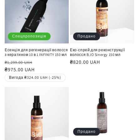
Спецпропозиція
Продано
Есенція для регенерації волосся
Еко-спрей для реконструкції
з кератином 10 в 1 INFINITY 150 мл
волосся B.iO Sinergy 150 мл
Звичайна
Ціна
Звичайна
₴820.00 UAH
₴1,299.00 UAH
ціна
₴975.00 UAH
продажу
ціна
Вигода ₴324.00 UAH (-25%)
Продано