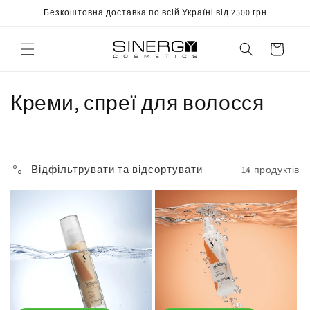
Перейти
Безкоштовна доставка по всій Україні від 2500 грн
до
вмісту
Корзина
К
Креми, спреї для волосся
о
л
Відфільтрувати та відсортувати
14 продуктів
е
к
ц
і
я