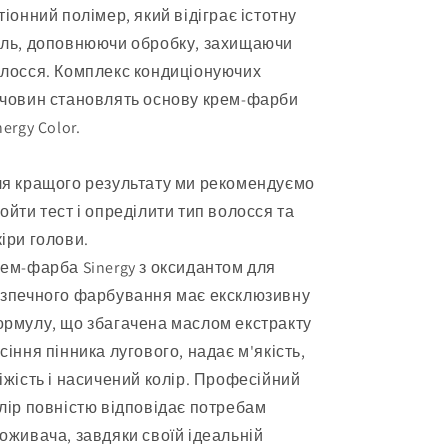
тіонний полімер, який відіграє істотну
ль, доповнюючи обробку, захищаючи
лосся. Комплекс кондиціонуючих
човин становлять основу крем-фарби
nergy Color.
я кращого результату ми рекомендуємо
ойти тест і опреділити тип волосся та
іри голови.
ем-фарба Sinergy з оксидантом для
зпечного фарбування має ексклюзивну
рмулу, що збагачена маслом екстракту
сіння пінника лугового, надає м'якість,
іжість і насичений колір. Професійний
лір повністю відповідає потребам
оживача, завдяки своїй ідеальній