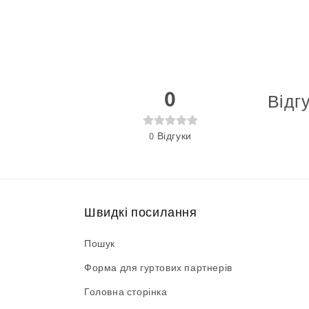
модальному
режимі
0
Відг
0
Відгуки
Швидкі посилання
Пошук
Форма для гуртових партнерів
Головна сторінка