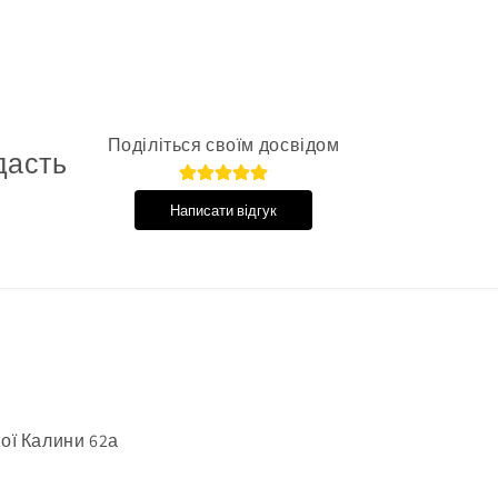
Поділіться своїм досвідом
дасть
Написати відгук
ої Калини 62а