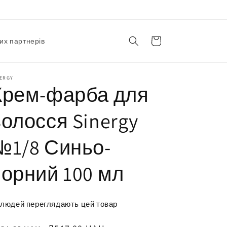
Корзина
их партнерів
NERGY
Крем-фарба для
волосся Sinergy
№1/8 Синьо-
чорний 100 мл
людей переглядають цей товар