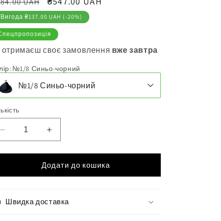
вичайна
Ціна
₴547.00 UAH
84.00 UAH
іна
продажу
Вигода ₴137.00 UAH (-20%)
Спецпропозиція
 отримаєш своє замовлення
вже завтра
лір
:
№1/8 Синьо-чорний
№1/8 Синьо-чорний
лькість
Зменшити
Збільшити
кількість
кількість
для
для
Крем-
Крем-
Додати до кошика
фарба
фарба
для
для
волосся
волосся
Швидка доставка
Sinergy
Sinergy
№1/8
№1/8