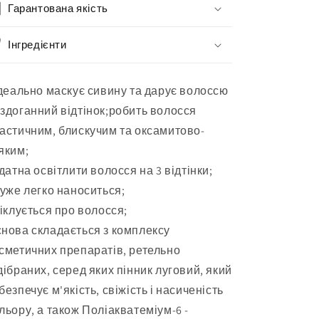
Синьо-
Гарантована якість
Синьо-
чорний
чорний
100
100
Інгредієнти
мл
мл
ідеально маскує сивину та дарує волоссю
здоганний відтінок;робить волосся
астичним, блискучим та оксамитово-
яким;
здатна освітлити волосся на 3 відтінки;
дуже легко наноситься;
піклується про волосся;
нова складається з комплексу
сметичних препаратів, ретельно
дібраних, серед яких пінник луговий, який
безпечує м'якість, свіжість і насиченість
льору, а також Поліакватеміум-6 -