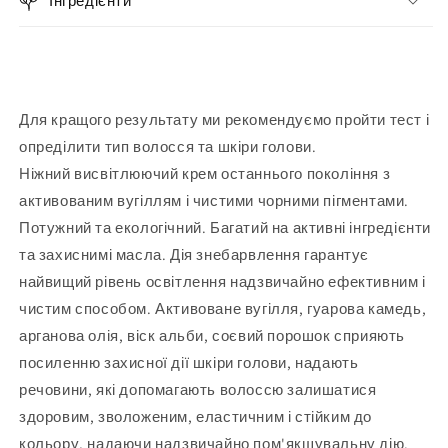
Інгредієнти
Для кращого результату ми рекомендуємо пройти тест і
опреділити тип волосся та шкіри голови.
Ніжний висвітлюючий крем останнього покоління з
активованим вугіллям і чистими чорними пігментами.
Потужний та екологічний. Багатий на активні інгредієнти
та захиснимі масла. Дія знебарвлення гарантує
найвищий рівень освітлення надзвичайно ефективним і
чистим способом. Активоване вугілля, гуарова камедь,
арганова олія, віск альби, соєвий порошок сприяють
посиленню захисної дії шкіри голови, надають
речовини, які допомагають волоссю залишатися
здоровим, зволоженим, еластичним і стійким до
кольору, надаючи надзвичайно пом'якшувальну дію.