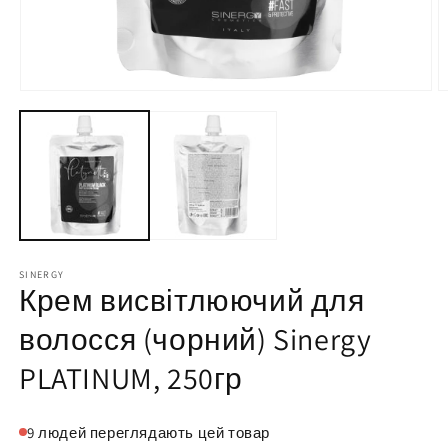
Відкрити
В
носій
н
1
2
у
у
модальному
м
режимі
р
SINERGY
Крем висвітлюючий для
волосся (чорний) Sinergy
PLATINUM, 250гр
9
людей переглядають цей товар