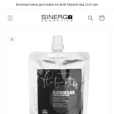
Перейти
Безкоштовна доставка по всій Україні від 2500 грн
до
вмісту
Корзина
Перейти
до
інформації
про
продукт