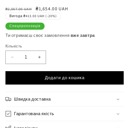
Звичайна
Ціна
₴1,654.00 UAH
₴2,067.00 UAH
ціна
продажу
Вигода ₴413.00 UAH (-20%)
Спецпропозиція
Ти отримаєш своє замовлення
вже завтра
Кількість
Зменшити
Збільшити
кількість
кількість
для
для
Крем
Крем
Додати до кошика
висвітлюючий
висвітлюючий
для
для
волосся
волосся
Швидка доставка
(чорний)
(чорний)
Sinergy
Sinergy
PLATINUM,
Гарантована якість
PLATINUM,
250гр
250гр