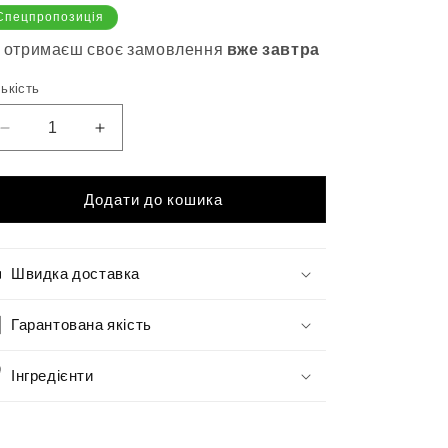
Спецпропозиція
 отримаєш своє замовлення
вже завтра
лькість
Зменшити
Збільшити
кількість
кількість
для
для
Окисник
Окисник
Додати до кошика
з
з
кератином
кератином
6%
6%
Швидка доставка
ZEN
ZEN
Sinergy
Sinergy
150
Гарантована якість
150
мл
мл
Інгредієнти