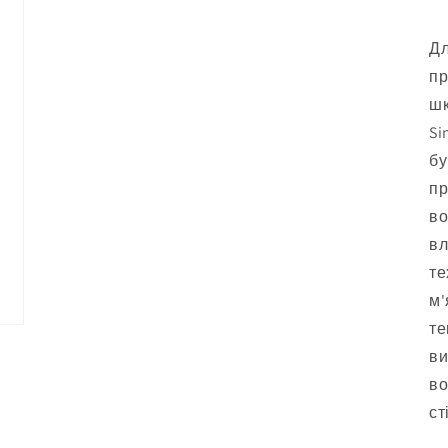
Дл
пр
шк
Si
бу
пр
во
вл
те
м'
те
ви
во
ст