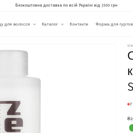
Безкоштовна доставка по всій Україні від 2500 грн
ду для волосся
Каталог
Контакти
Форма для гуртов
SI
S
7
З
₴2
ц