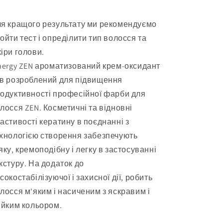
я кращого результату ми рекомендуємо
ойти тест і опреділити тип волосся та
іри голови.
nergy ZEN ароматизований крем-оксидант
в розроблений для підвищення
одуктивності професійної фарби для
лосся ZEN. Косметичні та відновні
астивості кератину в поєднанні з
хнологією створення забезпечують
яку, кремоподібну і легку в застосуванні
кстуру. На додаток до
сокостабілізуючої і захисної дії, робить
лосся м'яким і насиченим з яскравим і
ійким кольором.