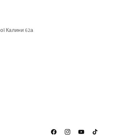
ої Калини 62а
Tik