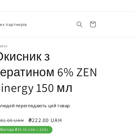
Корзина
их партнерів
NERGY
Окисник з
кератином 6% ZEN
inergy 150 мл
людей переглядають цей товар
вичайна
Ціна
₴222.00 UAH
81.00 UAH
іна
продажу
Вигода ₴59.00 UAH (-21%)