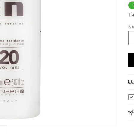
Ти
Кі