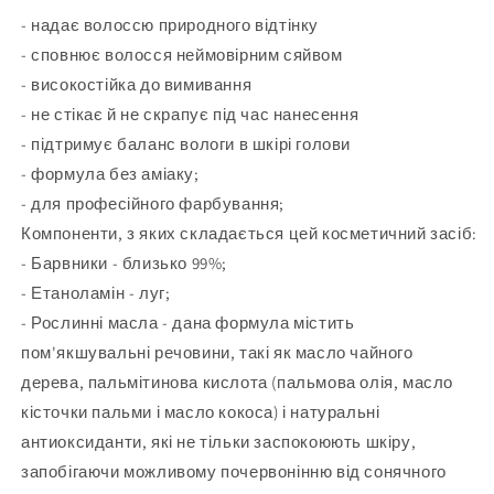
- надає волоссю природного відтінку
- сповнює волосся неймовірним сяйвом
- високостійка до вимивання
- не стікає й не скрапує під час нанесення
- підтримує баланс вологи в шкірі голови
- формула без аміаку;
- для професійного фарбування;
Компоненти, з яких складається цей косметичний засіб:
- Барвники - близько 99%;
- Етаноламін - луг;
- Рослинні масла - дана формула містить
пом'якшувальні речовини, такі як масло чайного
дерева, пальмітинова кислота (пальмова олія, масло
кісточки пальми і масло кокоса) і натуральні
антиоксиданти, які не тільки заспокоюють шкіру,
запобігаючи можливому почервонінню від сонячного