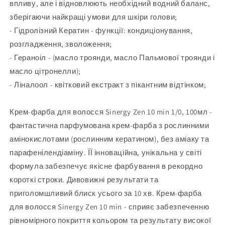
впливу, але і відновлюють необхідний водний баланс,
зберігаючи найкращі умови для шкіри голови;
- Гідролізний Кератин - функції: кондиціонування,
розгладження, зволоження;
- Гераноіл - (масло троянди, масло Пальмової троянди і
масло цітронелли);
- Ліналоол - квітковий екстракт з пікантним відтінком;
Крем-фарба для волосся Sinergy Zen 10 min 1/0, 100мл -
фантастична парфумована крем-фарба з рослинними
амінокислотами (рослинним кератином), без аміаку та
парафенілендіаміну. ЇЇ інноваційна, унікальна у світі
формула забезпечує якісне фарбування в рекордно
короткі строки. Дивовижні результати та
приголомшливий блиск усього за 10 хв. Крем-фарба
для волосся Sinergy Zen 10 min - сприяє забезпеченню
рівномірного покриття кольором та результату високої