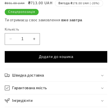
Звичайна
Ціна
₴713.00 UAH
₴891.00 UAH
Вигода ₴178.00 UAH (-20%)
ціна
продажу
Спецпропозиція
Ти отримаєш своє замовлення
вже завтра
Кількість
Зменшити
Збільшити
кількість
кількість
для
для
Тонуюча
Тонуюча
Додати до кошика
крем-
крем-
фарба
фарба
для
для
Швидка доставка
волосся
волосся
Sinergy
Sinergy
ZEN
Гарантована якість
ZEN
10min
10min
1/0
1/0
Інгредієнти
чорний,
чорний,
100мл
100мл