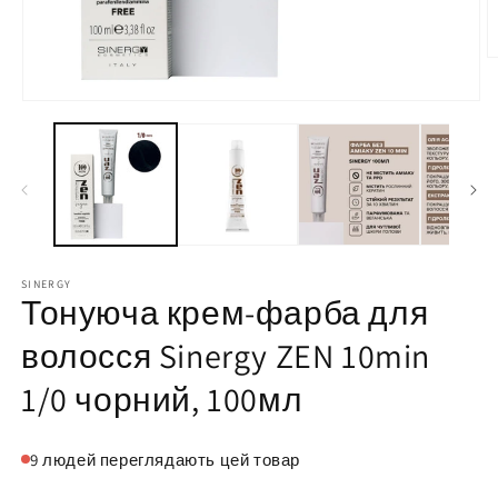
В
н
2
Відкрити
у
носій
м
1
р
у
модальному
режимі
SINERGY
Тонуюча крем-фарба для
волосся Sinergy ZEN 10min
1/0 чорний, 100мл
9
людей переглядають цей товар