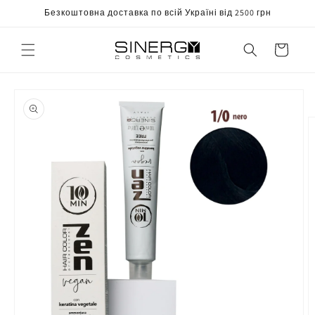
Перейти
Безкоштовна доставка по всій Україні від 2500 грн
до
вмісту
Корзина
Перейти
до
інформації
про
продукт